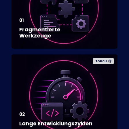
01
Fragmentierte
Werkzeuge
TOUCH
02
Lange Entwicklungszyklen