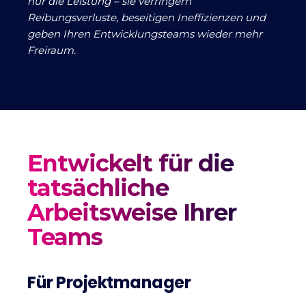
nur die Leistung – sie verringern
Reibungsverluste, beseitigen Ineffizienzen und
geben Ihren Entwicklungsteams wieder mehr
Freiraum.
Entwickelt für die
tatsächliche
Arbeitsweise Ihrer
Teams
Für Projektmanager