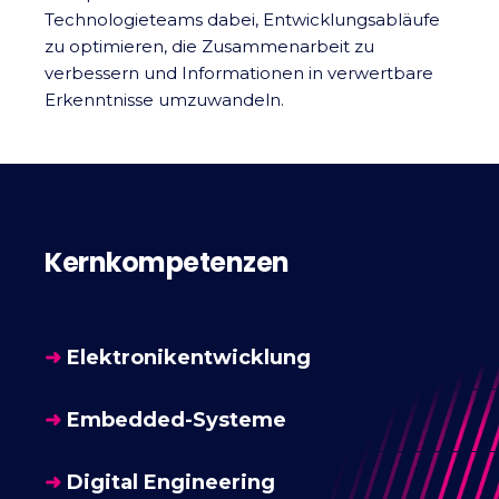
Technologieteams dabei, Entwicklungsabläufe
zu optimieren, die Zusammenarbeit zu
verbessern und Informationen in verwertbare
Erkenntnisse umzuwandeln.
Kernkompetenzen
➜
Elektronikentwicklung
➜
Embedded-Systeme
➜
Digital Engineering