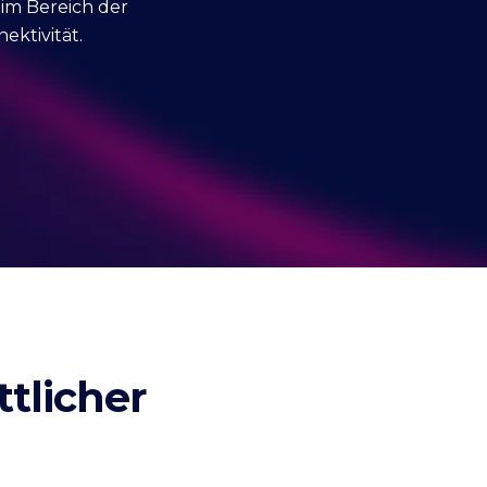
m Bereich der
ektivität.
ttlicher