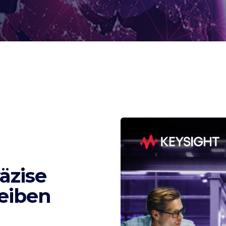
äzise
eiben