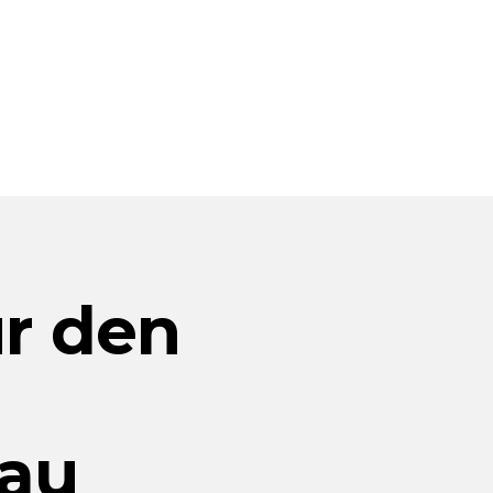
r den
au