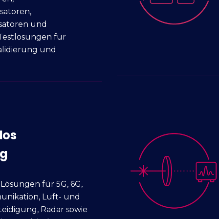
satoren,
satoren und
 Testlösungen für
alidierung und
los
ng
e Lösungen für 5G, 6G,
unikation, Luft- und
teidigung, Radar sowie