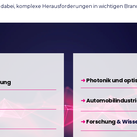
 dabei, komplexe Herausforderungen in wichtigen Bran
➜
Photonik und opt
gung
➜
Automobilindustri
➜
Forschung
& Wiss