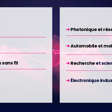
➜
Photonique et rés
➜
Automobile et mobi
sans fil
➜
Recherche
et scie
➜
Électronique indus