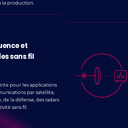
 à la production.
uence et
es sans fil
n
inte pour les applications
unications par satellite,
e, de la défense, des radars
vité sans fil.