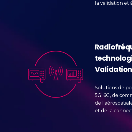
la validation et
Radiofréq
technologi
Validatio
Solutions de po
5G, 6G, de comm
de l'aérospatial
et de la connecti