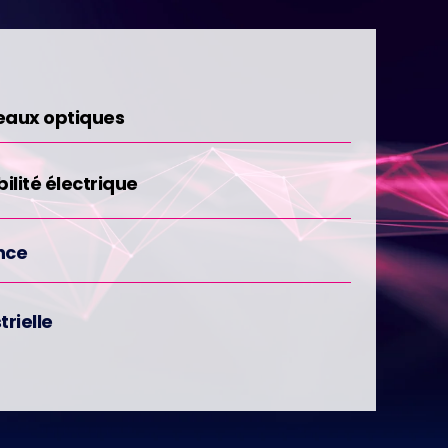
eaux optiques
lité électrique
nce
trielle