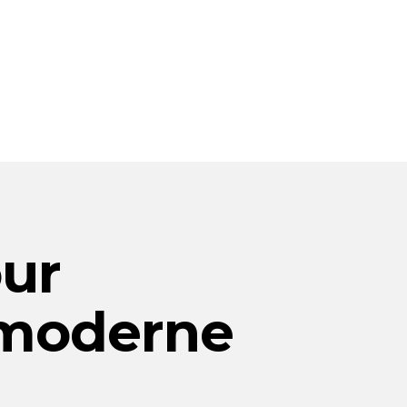
ur
e moderne