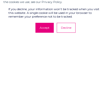
the cookies we use, see our Privacy Policy.
If you decline, your information won’t be tracked when you visit
this website. A single cookie will be used in your browser to
remember your preference not to be tracked.
Accept
Decline
© COMPUTER CONTROLS 2026
Protection des données
CGV
Empreinte