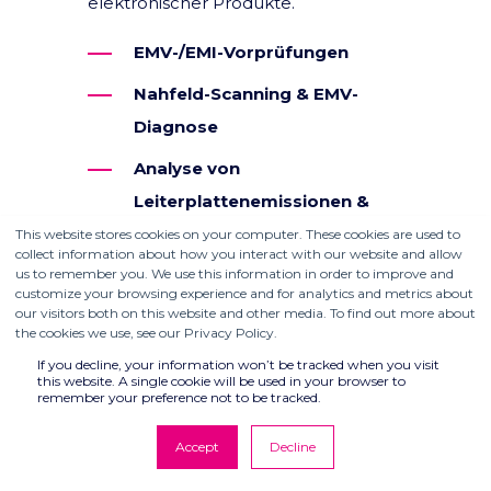
elektronischer Produkte.
EMV-/EMI-Vorprüfungen
Nahfeld-Scanning & EMV-
Diagnose
Analyse von
Leiterplattenemissionen &
EMV-Visualisierung
This website stores cookies on your computer. These cookies are used to
collect information about how you interact with our website and allow
us to remember you. We use this information in order to improve and
customize your browsing experience and for analytics and metrics about
our visitors both on this website and other media. To find out more about
the cookies we use, see our Privacy Policy.
KATALOG HERUNTERLADEN
If you decline, your information won’t be tracked when you visit
this website. A single cookie will be used in your browser to
remember your preference not to be tracked.
Accept
Decline