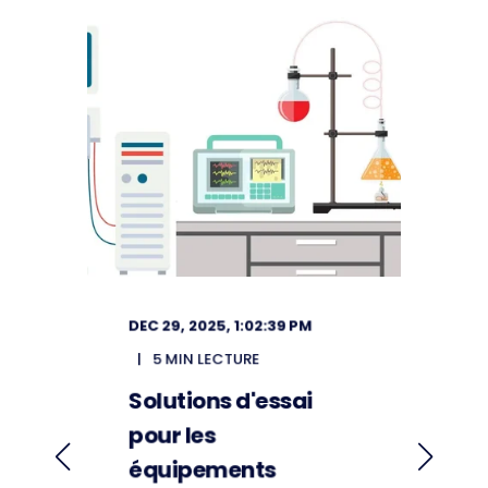
DEC 29, 2025, 1:01:46 PM
D
6 MIN LECTURE
Solutions d'essai
S
pour les
p
équipements