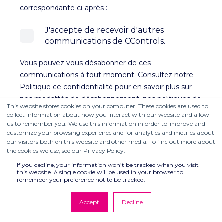
correspondante ci-après :
J'accepte de recevoir d'autres
communications de CControls.
Vous pouvez vous désabonner de ces
communications à tout moment. Consultez notre
Politique de confidentialité pour en savoir plus sur
nos modalités de désabonnement, nos politiques de
This website stores cookies on your computer. These cookies are used to
confidentialité et sur notre engagement vis-à-vis de
collect information about how you interact with our website and allow
la protection et du respect de la vie privée.
us to remember you. We use this information in order to improve and
customize your browsing experience and for analytics and metrics about
En cliquant sur « Envoyer » ci-dessous, vous
our visitors both on this website and other media. To find out more about
autorisez l’entreprise CControls à stocker et traiter
the cookies we use, see our Privacy Policy.
les données personnelles soumises ci-dessus afin
If you decline, your information won’t be tracked when you visit
qu’elle vous fournisse le contenu demandé.
this website. A single cookie will be used in your browser to
remember your preference not to be tracked.
Accept
Decline