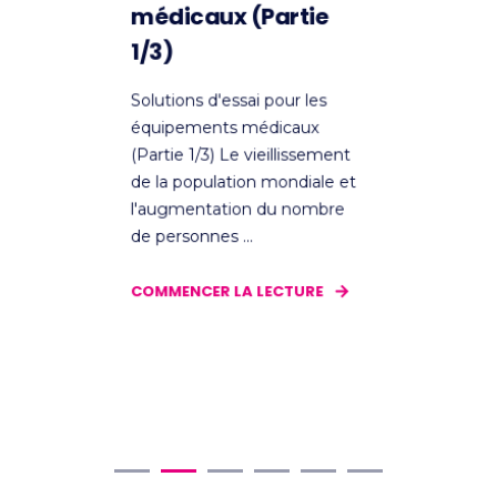
médicaux (Partie
m
3/3)
2
Solutions d'essai pour les
S
équipements médicaux
é
(Partie 3/3) Le vieillissement
(
t
de la population mondiale et
d
l'augmentation du nombre
l
de personnes ...
d
COMMENCER LA LECTURE
C