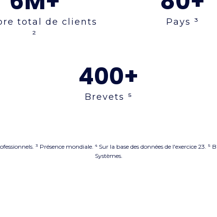
6
M+
80+
e total de clients
Pays ³
²
400+
Brevets ⁵
professionnels. ³ Présence mondiale. ⁴ Sur la base des données de l'exercice 23.
Systèmes.