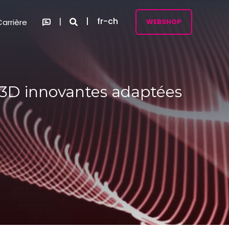
fr-ch
Carrière
WEBSHOP
s 3D innovantes adaptées