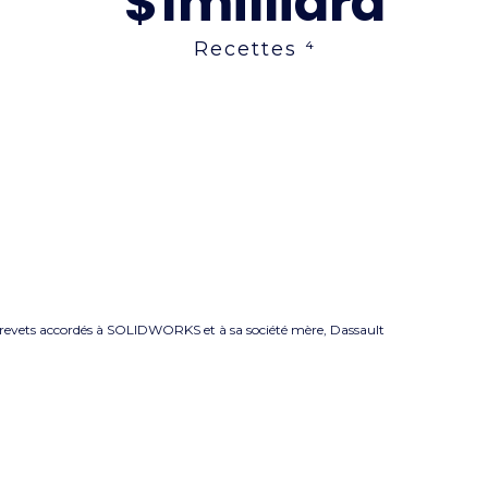
$1
milliard
Recettes ⁴
 ⁵ Brevets accordés à SOLIDWORKS et à sa société mère, Dassault