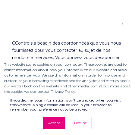
CControls a besoin des coordonnées que vous nous
fournissez pour vous contacter au sujet de nos
produits et services. Vous pouvez vous désabonner
de ces communications à tout moment. Pour savoir
This website stores cookies on your computer. These cookies are used to
collect information about how you interact with our website and allow
comment vous désabonner, ainsi que pour en savoir
us to remember you. We use this information in order to improve and
plus sur nos pratiques en matière de confidentialité
customize your browsing experience and for analytics and metrics about
et notre engagement à protéger votre vie privée,
our visitors both on this website and other media. To find out more about
the cookies we use, see our Privacy Policy.
consultez notre Politique de confidentialité.
If you decline, your information won’t be tracked when you visit
this website. A single cookie will be used in your browser to
Je suis d'accord avec cela
remember your preference not to be tracked.
Accept
Decline