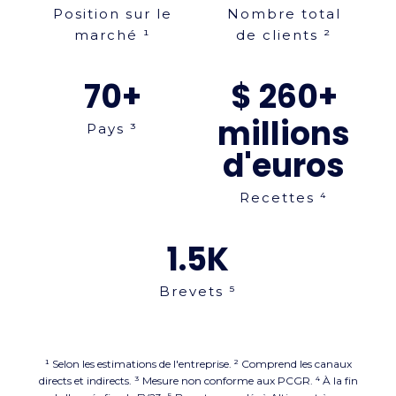
Position sur le
Nombre total
marché ¹
de clients ²
70+
$ 260+
millions
Pays ³
d'euros
Recettes ⁴
1.5
K
Brevets ⁵
¹ Selon les estimations de l'entreprise. ² Comprend les canaux
directs et indirects. ³ Mesure non conforme aux PCGR. ⁴ À la fin